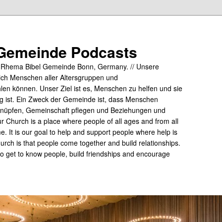
Gemeinde Podcasts
y Rhema Bibel Gemeinde Bonn, Germany. // Unsere
ich Menschen aller Altersgruppen und
hlen können. Unser Ziel ist es, Menschen zu helfen und sie
tig ist. Ein Zweck der Gemeinde ist, dass Menschen
üpfen, Gemeinschaft pflegen und Beziehungen und
 Church is a place where people of all ages and from all
me. It is our goal to help and support people where help is
rch is that people come together and build relationships.
 to get to know people, build friendships and encourage