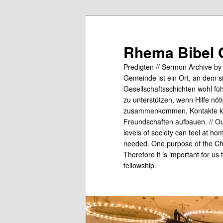
Skip
to
primary
Rhema Bibel 
content
Predigten // Sermon Archive b
Gemeinde ist ein Ort, an dem s
Gesellschaftsschichten wohl fü
zu unterstützen, wenn Hilfe nö
zusammenkommen, Kontakte kn
Freundschaften aufbauen. // Our
levels of society can feel at ho
needed. One purpose of the Chu
Therefore it is important for us
fellowship.