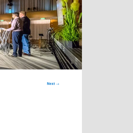
Next
→