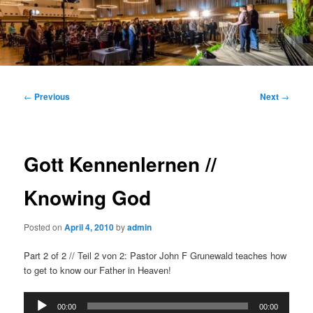
Main
menu
Post
←
Previous
Next
→
navigation
Gott Kennenlernen //
Knowing God
Posted on
April 4, 2010
by
admin
Part 2 of 2 // Teil 2 von 2: Pastor John F Grunewald teaches how
to get to know our Father in Heaven!
Audio
00:00
00:00