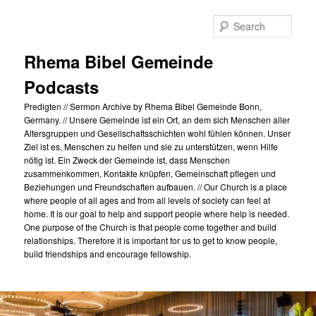
Skip
to
Sear
primary
content
Rhema Bibel Gemeinde
Podcasts
Predigten // Sermon Archive by Rhema Bibel Gemeinde Bonn,
Germany. // Unsere Gemeinde ist ein Ort, an dem sich Menschen aller
Altersgruppen und Gesellschaftsschichten wohl fühlen können. Unser
Ziel ist es, Menschen zu helfen und sie zu unterstützen, wenn Hilfe
nötig ist. Ein Zweck der Gemeinde ist, dass Menschen
zusammenkommen, Kontakte knüpfen, Gemeinschaft pflegen und
Beziehungen und Freundschaften aufbauen. // Our Church is a place
where people of all ages and from all levels of society can feel at
home. It is our goal to help and support people where help is needed.
One purpose of the Church is that people come together and build
relationships. Therefore it is important for us to get to know people,
build friendships and encourage fellowship.