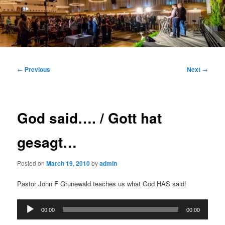
Main
menu
Post
←
Previous
Next
→
navigation
God said…. / Gott hat
gesagt…
Posted on
March 19, 2010
by
admin
Pastor John F Grunewald teaches us what God HAS said!
Audio
00:00
00:00
Player