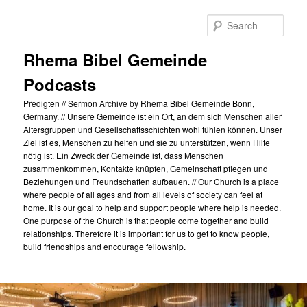
Skip
to
Sear
primary
content
Rhema Bibel Gemeinde
Podcasts
Predigten // Sermon Archive by Rhema Bibel Gemeinde Bonn,
Germany. // Unsere Gemeinde ist ein Ort, an dem sich Menschen aller
Altersgruppen und Gesellschaftsschichten wohl fühlen können. Unser
Ziel ist es, Menschen zu helfen und sie zu unterstützen, wenn Hilfe
nötig ist. Ein Zweck der Gemeinde ist, dass Menschen
zusammenkommen, Kontakte knüpfen, Gemeinschaft pflegen und
Beziehungen und Freundschaften aufbauen. // Our Church is a place
where people of all ages and from all levels of society can feel at
home. It is our goal to help and support people where help is needed.
One purpose of the Church is that people come together and build
relationships. Therefore it is important for us to get to know people,
build friendships and encourage fellowship.