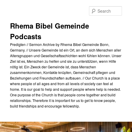
Skip
to
Sear
primary
content
Rhema Bibel Gemeinde
Podcasts
Predigten // Sermon Archive by Rhema Bibel Gemeinde Bonn,
Germany. // Unsere Gemeinde ist ein Ort, an dem sich Menschen aller
Altersgruppen und Gesellschaftsschichten wohl fühlen können. Unser
Ziel ist es, Menschen zu helfen und sie zu unterstützen, wenn Hilfe
nötig ist. Ein Zweck der Gemeinde ist, dass Menschen
zusammenkommen, Kontakte knüpfen, Gemeinschaft pflegen und
Beziehungen und Freundschaften aufbauen. // Our Church is a place
where people of all ages and from all levels of society can feel at
home. It is our goal to help and support people where help is needed.
One purpose of the Church is that people come together and build
relationships. Therefore it is important for us to get to know people,
build friendships and encourage fellowship.