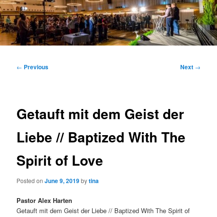
Main
menu
Post
←
Previous
Next
→
navigation
Getauft mit dem Geist der
Liebe // Baptized With The
Spirit of Love
Posted on
June 9, 2019
by
tina
Pastor Alex Harten
Getauft mit dem Geist der Liebe // Baptized With The Spirit of