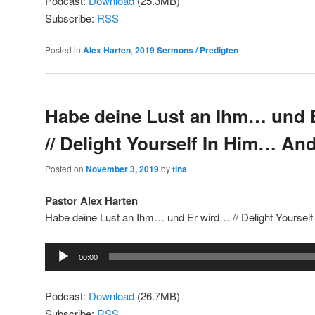
Podcast:
Download
(25.3MB)
Subscribe:
RSS
Posted in
Alex Harten
,
2019 Sermons / Predigten
Habe deine Lust an Ihm… und 
// Delight Yourself In Him… An
Posted on
November 3, 2019
by
tina
Pastor Alex Harten
Habe deine Lust an Ihm… und Er wird… // Delight Yourse
Audio
00:00
Player
Podcast:
Download
(26.7MB)
Subscribe:
RSS