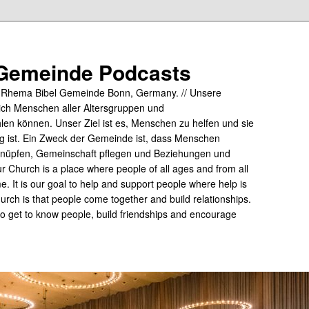
Gemeinde Podcasts
y Rhema Bibel Gemeinde Bonn, Germany. // Unsere
ich Menschen aller Altersgruppen und
hlen können. Unser Ziel ist es, Menschen zu helfen und sie
tig ist. Ein Zweck der Gemeinde ist, dass Menschen
üpfen, Gemeinschaft pflegen und Beziehungen und
 Church is a place where people of all ages and from all
me. It is our goal to help and support people where help is
rch is that people come together and build relationships.
 to get to know people, build friendships and encourage