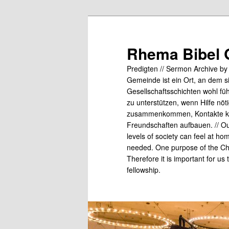
Skip
Skip
to
to
primary
secondary
Rhema Bibel 
content
content
Predigten // Sermon Archive b
Gemeinde ist ein Ort, an dem s
Gesellschaftsschichten wohl fü
zu unterstützen, wenn Hilfe nö
zusammenkommen, Kontakte kn
Freundschaften aufbauen. // Our
levels of society can feel at ho
needed. One purpose of the Chu
Therefore it is important for us
fellowship.