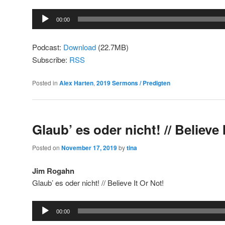
Audio
00:00
Player
Podcast:
Download
(22.7MB)
Subscribe:
RSS
Posted in
Alex Harten
,
2019 Sermons / Predigten
Glaub’ es oder nicht! // Believe 
Posted on
November 17, 2019
by
tina
Jim Rogahn
Glaub’ es oder nicht! // Believe It Or Not!
Audio
00:00
Player