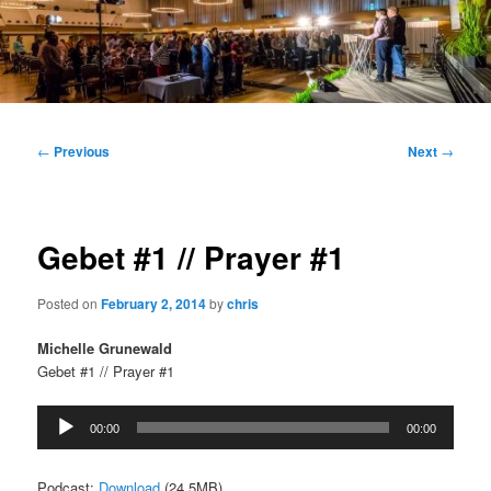
Main
menu
Post
←
Previous
Next
→
navigation
Gebet #1 // Prayer #1
Posted on
February 2, 2014
by
chris
Michelle Grunewald
Gebet #1 // Prayer #1
Audio
00:00
00:00
Player
Podcast:
Download
(24.5MB)