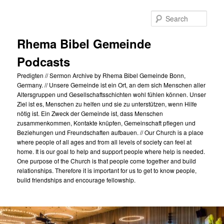
Skip
to
Sear
primary
content
Rhema Bibel Gemeinde
Podcasts
Predigten // Sermon Archive by Rhema Bibel Gemeinde Bonn,
Germany. // Unsere Gemeinde ist ein Ort, an dem sich Menschen aller
Altersgruppen und Gesellschaftsschichten wohl fühlen können. Unser
Ziel ist es, Menschen zu helfen und sie zu unterstützen, wenn Hilfe
nötig ist. Ein Zweck der Gemeinde ist, dass Menschen
zusammenkommen, Kontakte knüpfen, Gemeinschaft pflegen und
Beziehungen und Freundschaften aufbauen. // Our Church is a place
where people of all ages and from all levels of society can feel at
home. It is our goal to help and support people where help is needed.
One purpose of the Church is that people come together and build
relationships. Therefore it is important for us to get to know people,
build friendships and encourage fellowship.