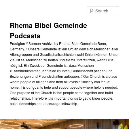
Skip
to
Sear
primary
content
Rhema Bibel Gemeinde
Podcasts
Predigten // Sermon Archive by Rhema Bibel Gemeinde Bonn,
Germany. // Unsere Gemeinde ist ein Ort, an dem sich Menschen aller
Altersgruppen und Gesellschaftsschichten wohl fühlen können. Unser
Ziel ist es, Menschen zu helfen und sie zu unterstützen, wenn Hilfe
nötig ist. Ein Zweck der Gemeinde ist, dass Menschen
zusammenkommen, Kontakte knüpfen, Gemeinschaft pflegen und
Beziehungen und Freundschaften aufbauen. // Our Church is a place
where people of all ages and from all levels of society can feel at
home. It is our goal to help and support people where help is needed.
One purpose of the Church is that people come together and build
relationships. Therefore it is important for us to get to know people,
build friendships and encourage fellowship.