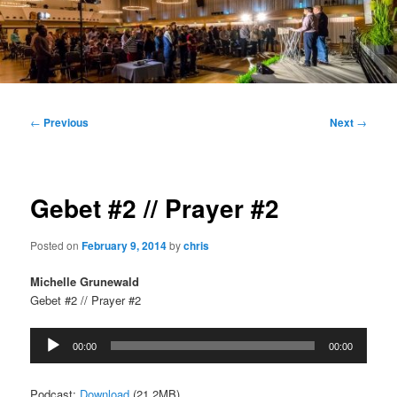
Main
menu
Post
←
Previous
Next
→
navigation
Gebet #2 // Prayer #2
Posted on
February 9, 2014
by
chris
Michelle Grunewald
Gebet #2 // Prayer #2
Audio
00:00
00:00
Player
Podcast:
Download
(21.2MB)