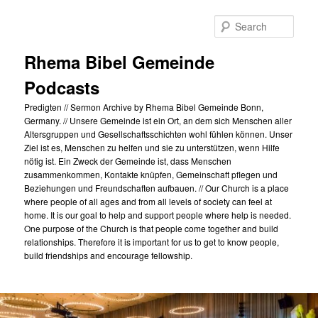
Skip
to
Sear
primary
content
Rhema Bibel Gemeinde
Podcasts
Predigten // Sermon Archive by Rhema Bibel Gemeinde Bonn,
Germany. // Unsere Gemeinde ist ein Ort, an dem sich Menschen aller
Altersgruppen und Gesellschaftsschichten wohl fühlen können. Unser
Ziel ist es, Menschen zu helfen und sie zu unterstützen, wenn Hilfe
nötig ist. Ein Zweck der Gemeinde ist, dass Menschen
zusammenkommen, Kontakte knüpfen, Gemeinschaft pflegen und
Beziehungen und Freundschaften aufbauen. // Our Church is a place
where people of all ages and from all levels of society can feel at
home. It is our goal to help and support people where help is needed.
One purpose of the Church is that people come together and build
relationships. Therefore it is important for us to get to know people,
build friendships and encourage fellowship.