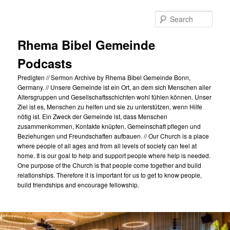
Skip
to
Sear
primary
content
Rhema Bibel Gemeinde
Podcasts
Predigten // Sermon Archive by Rhema Bibel Gemeinde Bonn,
Germany. // Unsere Gemeinde ist ein Ort, an dem sich Menschen aller
Altersgruppen und Gesellschaftsschichten wohl fühlen können. Unser
Ziel ist es, Menschen zu helfen und sie zu unterstützen, wenn Hilfe
nötig ist. Ein Zweck der Gemeinde ist, dass Menschen
zusammenkommen, Kontakte knüpfen, Gemeinschaft pflegen und
Beziehungen und Freundschaften aufbauen. // Our Church is a place
where people of all ages and from all levels of society can feel at
home. It is our goal to help and support people where help is needed.
One purpose of the Church is that people come together and build
relationships. Therefore it is important for us to get to know people,
build friendships and encourage fellowship.