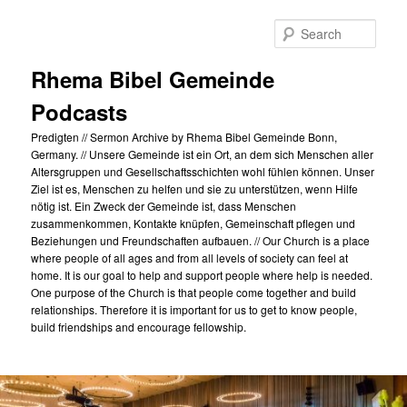
Skip
to
Sear
primary
content
Rhema Bibel Gemeinde
Podcasts
Predigten // Sermon Archive by Rhema Bibel Gemeinde Bonn,
Germany. // Unsere Gemeinde ist ein Ort, an dem sich Menschen aller
Altersgruppen und Gesellschaftsschichten wohl fühlen können. Unser
Ziel ist es, Menschen zu helfen und sie zu unterstützen, wenn Hilfe
nötig ist. Ein Zweck der Gemeinde ist, dass Menschen
zusammenkommen, Kontakte knüpfen, Gemeinschaft pflegen und
Beziehungen und Freundschaften aufbauen. // Our Church is a place
where people of all ages and from all levels of society can feel at
home. It is our goal to help and support people where help is needed.
One purpose of the Church is that people come together and build
relationships. Therefore it is important for us to get to know people,
build friendships and encourage fellowship.