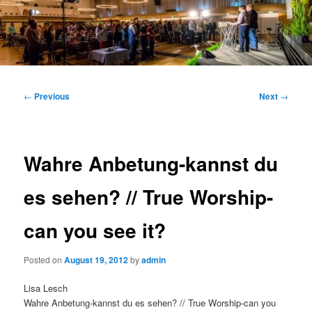
Main
menu
Post
←
Previous
Next
→
navigation
Wahre Anbetung-kannst du
es sehen? // True Worship-
can you see it?
Posted on
August 19, 2012
by
admin
Lisa Lesch
Wahre Anbetung-kannst du es sehen? // True Worship-can you