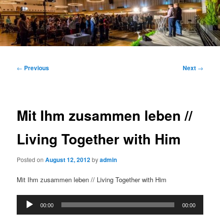
Main
menu
Post
←
Previous
Next
→
navigation
Mit Ihm zusammen leben //
Living Together with Him
Posted on
August 12, 2012
by
admin
Mit Ihm zusammen leben // Living Together with Him
Audio
00:00
00:00
Player