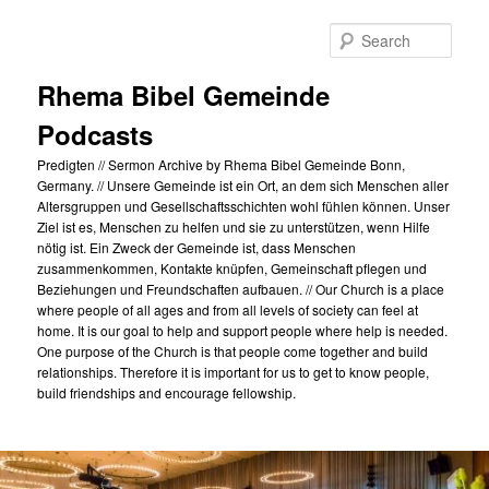
Skip
to
Sear
primary
content
Rhema Bibel Gemeinde
Podcasts
Predigten // Sermon Archive by Rhema Bibel Gemeinde Bonn,
Germany. // Unsere Gemeinde ist ein Ort, an dem sich Menschen aller
Altersgruppen und Gesellschaftsschichten wohl fühlen können. Unser
Ziel ist es, Menschen zu helfen und sie zu unterstützen, wenn Hilfe
nötig ist. Ein Zweck der Gemeinde ist, dass Menschen
zusammenkommen, Kontakte knüpfen, Gemeinschaft pflegen und
Beziehungen und Freundschaften aufbauen. // Our Church is a place
where people of all ages and from all levels of society can feel at
home. It is our goal to help and support people where help is needed.
One purpose of the Church is that people come together and build
relationships. Therefore it is important for us to get to know people,
build friendships and encourage fellowship.