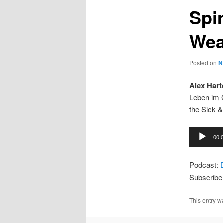
Spir
Wea
Posted on
N
Alex Hart
Leben im G
the Sick 
Audio
00:
Player
Podcast:
Subscribe
This entry w