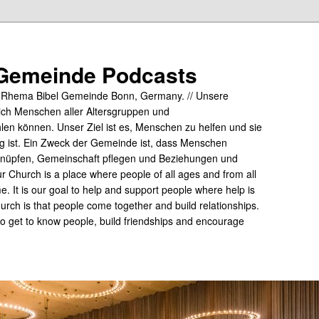
Gemeinde Podcasts
y Rhema Bibel Gemeinde Bonn, Germany. // Unsere
ich Menschen aller Altersgruppen und
hlen können. Unser Ziel ist es, Menschen zu helfen und sie
tig ist. Ein Zweck der Gemeinde ist, dass Menschen
üpfen, Gemeinschaft pflegen und Beziehungen und
 Church is a place where people of all ages and from all
me. It is our goal to help and support people where help is
rch is that people come together and build relationships.
 to get to know people, build friendships and encourage