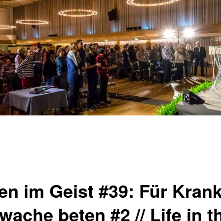
en im Geist #39: Für Kran
ache beten #2 // Life in t