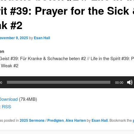
it #39: Prayer for the Sick
k #2
ovember 9, 2025
by
Esan Hall
en
eist #39: Für Kranke & Schwache beten #2 // Life in the Spirit #39: P
& Weak #2
00
00:00
Download
(79.4MB)
:
RSS
as posted in
2025 Sermons / Predigten
,
Alex Harten
by
Esan Hall
. Bookmark the