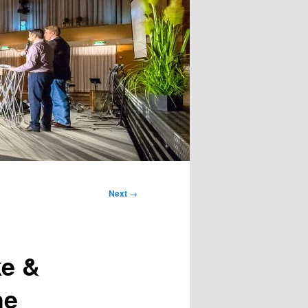
Next
→
ke &
he