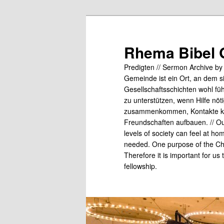
Skip
to
primary
Rhema Bibel 
content
Predigten // Sermon Archive b
Gemeinde ist ein Ort, an dem s
Gesellschaftsschichten wohl fü
zu unterstützen, wenn Hilfe nö
zusammenkommen, Kontakte kn
Freundschaften aufbauen. // Our
levels of society can feel at ho
needed. One purpose of the Chu
Therefore it is important for us
fellowship.