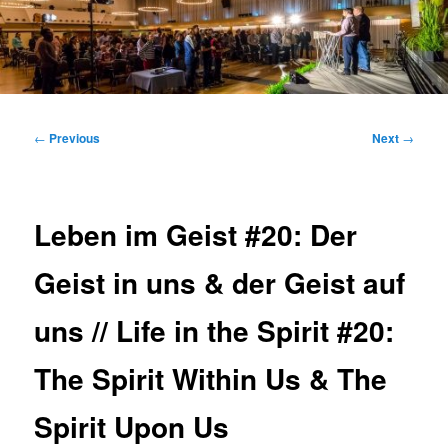
Main
menu
Post
←
Previous
Next
→
navigation
Leben im Geist #20: Der
Geist in uns & der Geist auf
uns // Life in the Spirit #20:
The Spirit Within Us & The
Spirit Upon Us