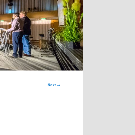
Next
→