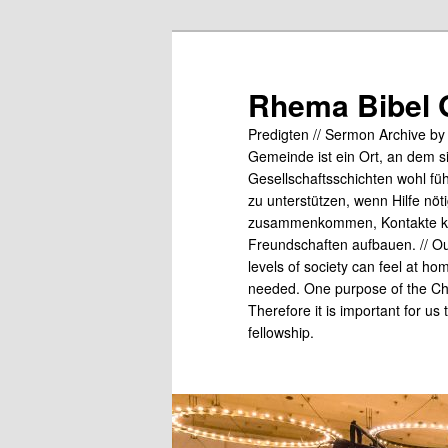
Skip
to
primary
Rhema Bibel 
content
Predigten // Sermon Archive b
Gemeinde ist ein Ort, an dem s
Gesellschaftsschichten wohl fü
zu unterstützen, wenn Hilfe nö
zusammenkommen, Kontakte kn
Freundschaften aufbauen. // Our
levels of society can feel at ho
needed. One purpose of the Chu
Therefore it is important for us
fellowship.