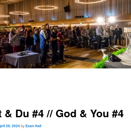
t & Du #4 // God & You #4
pril 28, 2024
by
Esan Hall