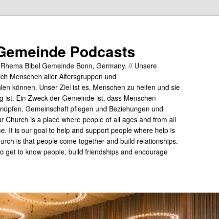
Gemeinde Podcasts
y Rhema Bibel Gemeinde Bonn, Germany. // Unsere
ich Menschen aller Altersgruppen und
hlen können. Unser Ziel ist es, Menschen zu helfen und sie
tig ist. Ein Zweck der Gemeinde ist, dass Menschen
üpfen, Gemeinschaft pflegen und Beziehungen und
 Church is a place where people of all ages and from all
me. It is our goal to help and support people where help is
rch is that people come together and build relationships.
 to get to know people, build friendships and encourage