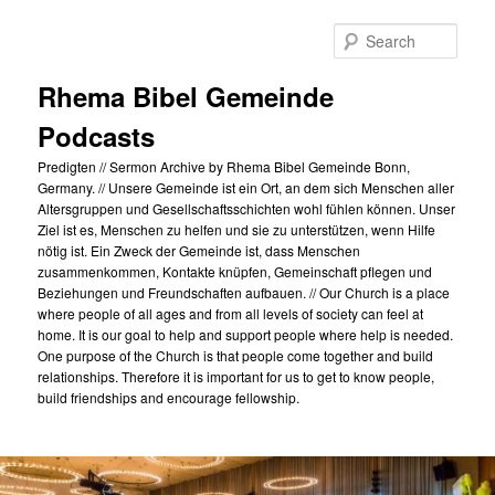
Skip
to
Sear
primary
content
Rhema Bibel Gemeinde
Podcasts
Predigten // Sermon Archive by Rhema Bibel Gemeinde Bonn,
Germany. // Unsere Gemeinde ist ein Ort, an dem sich Menschen aller
Altersgruppen und Gesellschaftsschichten wohl fühlen können. Unser
Ziel ist es, Menschen zu helfen und sie zu unterstützen, wenn Hilfe
nötig ist. Ein Zweck der Gemeinde ist, dass Menschen
zusammenkommen, Kontakte knüpfen, Gemeinschaft pflegen und
Beziehungen und Freundschaften aufbauen. // Our Church is a place
where people of all ages and from all levels of society can feel at
home. It is our goal to help and support people where help is needed.
One purpose of the Church is that people come together and build
relationships. Therefore it is important for us to get to know people,
build friendships and encourage fellowship.