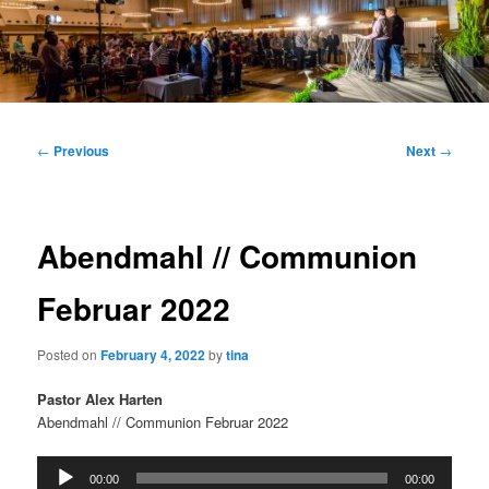
Main
menu
Post
←
Previous
Next
→
navigation
Abendmahl // Communion
Februar 2022
Posted on
February 4, 2022
by
tina
Pastor Alex Harten
Abendmahl // Communion Februar 2022
Audio
00:00
00:00