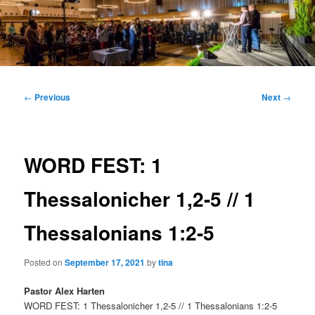
Main
menu
Post
←
Previous
Next
→
navigation
WORD FEST: 1
Thessalonicher 1,2-5 // 1
Thessalonians 1:2-5
Posted on
September 17, 2021
by
tina
Pastor Alex Harten
WORD FEST: 1 Thessalonicher 1,2-5 // 1 Thessalonians 1:2-5