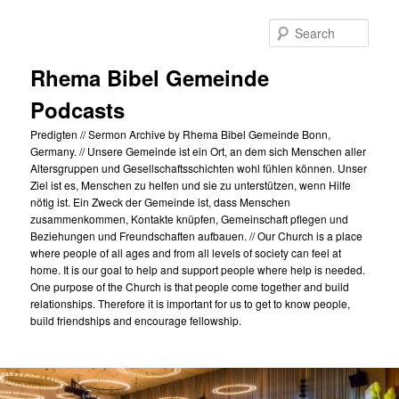
Skip
to
Sear
primary
content
Rhema Bibel Gemeinde
Podcasts
Predigten // Sermon Archive by Rhema Bibel Gemeinde Bonn,
Germany. // Unsere Gemeinde ist ein Ort, an dem sich Menschen aller
Altersgruppen und Gesellschaftsschichten wohl fühlen können. Unser
Ziel ist es, Menschen zu helfen und sie zu unterstützen, wenn Hilfe
nötig ist. Ein Zweck der Gemeinde ist, dass Menschen
zusammenkommen, Kontakte knüpfen, Gemeinschaft pflegen und
Beziehungen und Freundschaften aufbauen. // Our Church is a place
where people of all ages and from all levels of society can feel at
home. It is our goal to help and support people where help is needed.
One purpose of the Church is that people come together and build
relationships. Therefore it is important for us to get to know people,
build friendships and encourage fellowship.