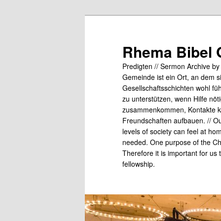
Skip
to
primary
Rhema Bibel 
content
Predigten // Sermon Archive b
Gemeinde ist ein Ort, an dem s
Gesellschaftsschichten wohl fü
zu unterstützen, wenn Hilfe nö
zusammenkommen, Kontakte kn
Freundschaften aufbauen. // Our
levels of society can feel at ho
needed. One purpose of the Chu
Therefore it is important for us
fellowship.