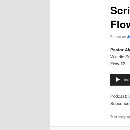
Scr
Flo
Posted on
J
Pastor Al
Wie die Sc
Flow #2
Audio
00:
Player
Podcast:
Subscribe
This entry w