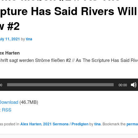
ipture Has Said Rivers Will
w #2
uly 11, 2021
by
tina
ex Harten
hrift sagt werden Ströme fließen #2 // As The Scripture Has Said Riv
00
00:00
Download
(46.7MB)
:
RSS
as posted in
Alex Harten
,
2021 Sermons / Predigten
by
tina
. Bookmark the
perma