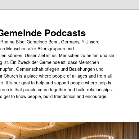
Gemeinde Podcasts
y Rhema Bibel Gemeinde Bonn, Germany. // Unsere
ich Menschen aller Altersgruppen und
hlen können. Unser Ziel ist es, Menschen zu helfen und sie
tig ist. Ein Zweck der Gemeinde ist, dass Menschen
üpfen, Gemeinschaft pflegen und Beziehungen und
 Church is a place where people of all ages and from all
me. It is our goal to help and support people where help is
rch is that people come together and build relationships.
 to get to know people, build friendships and encourage