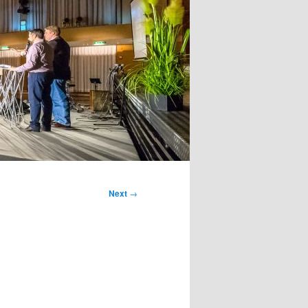
Next
→