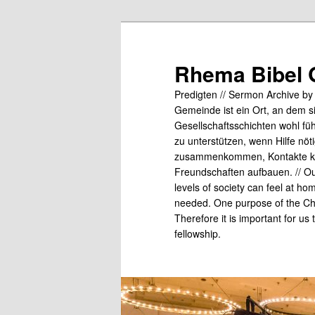
Skip
to
primary
Rhema Bibel 
content
Predigten // Sermon Archive b
Gemeinde ist ein Ort, an dem s
Gesellschaftsschichten wohl fü
zu unterstützen, wenn Hilfe nö
zusammenkommen, Kontakte kn
Freundschaften aufbauen. // Our
levels of society can feel at ho
needed. One purpose of the Chu
Therefore it is important for us
fellowship.