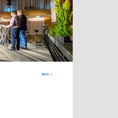
Next
→