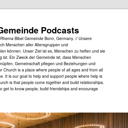
Gemeinde Podcasts
y Rhema Bibel Gemeinde Bonn, Germany. // Unsere
ich Menschen aller Altersgruppen und
hlen können. Unser Ziel ist es, Menschen zu helfen und sie
tig ist. Ein Zweck der Gemeinde ist, dass Menschen
üpfen, Gemeinschaft pflegen und Beziehungen und
 Church is a place where people of all ages and from all
me. It is our goal to help and support people where help is
rch is that people come together and build relationships.
 to get to know people, build friendships and encourage