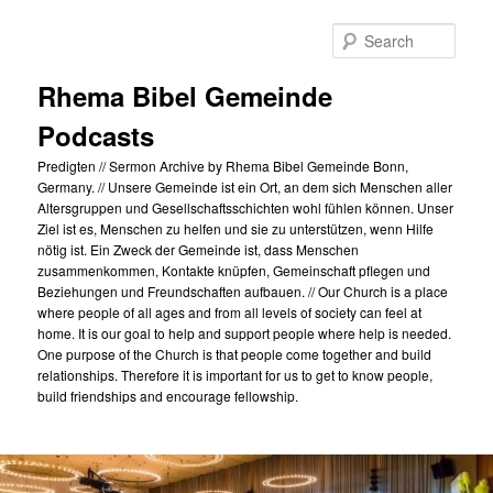
Skip
to
Sear
primary
content
Rhema Bibel Gemeinde
Podcasts
Predigten // Sermon Archive by Rhema Bibel Gemeinde Bonn,
Germany. // Unsere Gemeinde ist ein Ort, an dem sich Menschen aller
Altersgruppen und Gesellschaftsschichten wohl fühlen können. Unser
Ziel ist es, Menschen zu helfen und sie zu unterstützen, wenn Hilfe
nötig ist. Ein Zweck der Gemeinde ist, dass Menschen
zusammenkommen, Kontakte knüpfen, Gemeinschaft pflegen und
Beziehungen und Freundschaften aufbauen. // Our Church is a place
where people of all ages and from all levels of society can feel at
home. It is our goal to help and support people where help is needed.
One purpose of the Church is that people come together and build
relationships. Therefore it is important for us to get to know people,
build friendships and encourage fellowship.