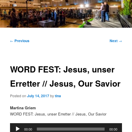
Main
menu
Post
←
Previous
Next
→
navigation
WORD FEST: Jesus, unser
Erretter // Jesus, Our Savior
Posted on
July 14, 2017
by
tina
Martina Griem
WORD FEST: Jesus, unser Erretter // Jesus, Our Savior
Audio
00:00
00:00