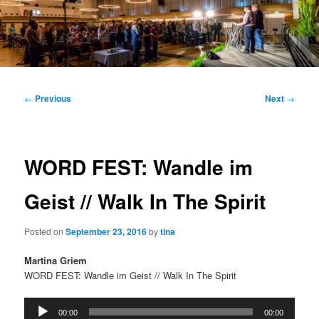
Main
menu
Post
←
Previous
Next
→
navigation
WORD FEST: Wandle im
Geist // Walk In The Spirit
Posted on
September 23, 2016
by
tina
Martina Griem
WORD FEST: Wandle im Geist // Walk In The Spirit
Audio
00:00
00:00