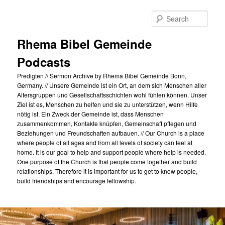
Skip
to
Sear
primary
content
Rhema Bibel Gemeinde
Podcasts
Predigten // Sermon Archive by Rhema Bibel Gemeinde Bonn,
Germany. // Unsere Gemeinde ist ein Ort, an dem sich Menschen aller
Altersgruppen und Gesellschaftsschichten wohl fühlen können. Unser
Ziel ist es, Menschen zu helfen und sie zu unterstützen, wenn Hilfe
nötig ist. Ein Zweck der Gemeinde ist, dass Menschen
zusammenkommen, Kontakte knüpfen, Gemeinschaft pflegen und
Beziehungen und Freundschaften aufbauen. // Our Church is a place
where people of all ages and from all levels of society can feel at
home. It is our goal to help and support people where help is needed.
One purpose of the Church is that people come together and build
relationships. Therefore it is important for us to get to know people,
build friendships and encourage fellowship.