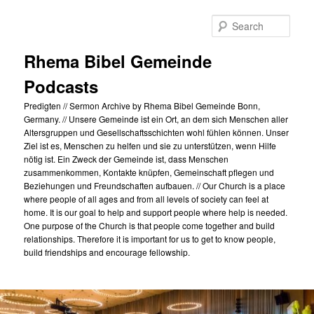
Skip
to
Sear
primary
content
Rhema Bibel Gemeinde
Podcasts
Predigten // Sermon Archive by Rhema Bibel Gemeinde Bonn,
Germany. // Unsere Gemeinde ist ein Ort, an dem sich Menschen aller
Altersgruppen und Gesellschaftsschichten wohl fühlen können. Unser
Ziel ist es, Menschen zu helfen und sie zu unterstützen, wenn Hilfe
nötig ist. Ein Zweck der Gemeinde ist, dass Menschen
zusammenkommen, Kontakte knüpfen, Gemeinschaft pflegen und
Beziehungen und Freundschaften aufbauen. // Our Church is a place
where people of all ages and from all levels of society can feel at
home. It is our goal to help and support people where help is needed.
One purpose of the Church is that people come together and build
relationships. Therefore it is important for us to get to know people,
build friendships and encourage fellowship.