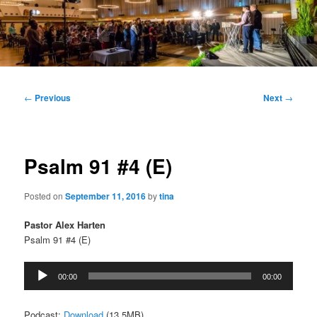
Main
menu
Post
←
Previous
Next
→
navigation
Psalm 91 #4 (E)
Posted on
September 11, 2016
by
tina
Pastor Alex Harten
Psalm 91 #4 (E)
Audio
00:00
00:00
Player
Podcast:
Download
(13.5MB)