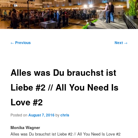
Main
menu
Post
←
Previous
Next
→
navigation
Alles was Du brauchst ist
Liebe #2 // All You Need Is
Love #2
Posted on
August 7, 2016
by
chris
Monika Wagner
Alles was Du brauchst ist Liebe #2 // All You Need Is Love #2