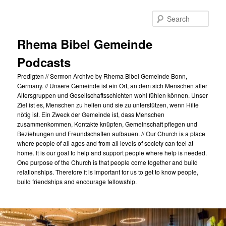
Skip
to
Sear
primary
content
Rhema Bibel Gemeinde
Podcasts
Predigten // Sermon Archive by Rhema Bibel Gemeinde Bonn,
Germany. // Unsere Gemeinde ist ein Ort, an dem sich Menschen aller
Altersgruppen und Gesellschaftsschichten wohl fühlen können. Unser
Ziel ist es, Menschen zu helfen und sie zu unterstützen, wenn Hilfe
nötig ist. Ein Zweck der Gemeinde ist, dass Menschen
zusammenkommen, Kontakte knüpfen, Gemeinschaft pflegen und
Beziehungen und Freundschaften aufbauen. // Our Church is a place
where people of all ages and from all levels of society can feel at
home. It is our goal to help and support people where help is needed.
One purpose of the Church is that people come together and build
relationships. Therefore it is important for us to get to know people,
build friendships and encourage fellowship.