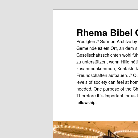
Skip
to
primary
Rhema Bibel 
content
Predigten // Sermon Archive b
Gemeinde ist ein Ort, an dem s
Gesellschaftsschichten wohl fü
zu unterstützen, wenn Hilfe nö
zusammenkommen, Kontakte kn
Freundschaften aufbauen. // Our
levels of society can feel at ho
needed. One purpose of the Chu
Therefore it is important for us
fellowship.