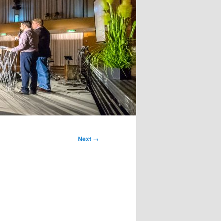
Next
→