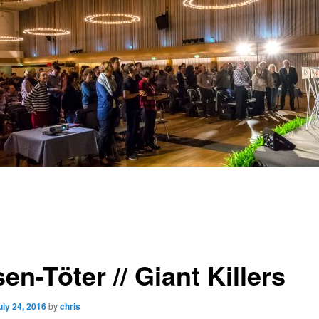
en-Töter // Giant Killers
uly 24, 2016
by
chris