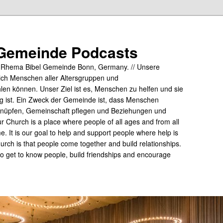
Gemeinde Podcasts
y Rhema Bibel Gemeinde Bonn, Germany. // Unsere
ich Menschen aller Altersgruppen und
hlen können. Unser Ziel ist es, Menschen zu helfen und sie
tig ist. Ein Zweck der Gemeinde ist, dass Menschen
üpfen, Gemeinschaft pflegen und Beziehungen und
 Church is a place where people of all ages and from all
me. It is our goal to help and support people where help is
rch is that people come together and build relationships.
 to get to know people, build friendships and encourage