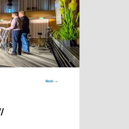
Next
→
/