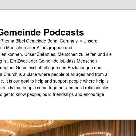
Gemeinde Podcasts
y Rhema Bibel Gemeinde Bonn, Germany. // Unsere
ich Menschen aller Altersgruppen und
hlen können. Unser Ziel ist es, Menschen zu helfen und sie
tig ist. Ein Zweck der Gemeinde ist, dass Menschen
üpfen, Gemeinschaft pflegen und Beziehungen und
 Church is a place where people of all ages and from all
me. It is our goal to help and support people where help is
rch is that people come together and build relationships.
 to get to know people, build friendships and encourage