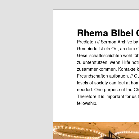
Skip
to
primary
Rhema Bibel 
content
Predigten // Sermon Archive b
Gemeinde ist ein Ort, an dem s
Gesellschaftsschichten wohl fü
zu unterstützen, wenn Hilfe nö
zusammenkommen, Kontakte kn
Freundschaften aufbauen. // Our
levels of society can feel at ho
needed. One purpose of the Chu
Therefore it is important for us
fellowship.