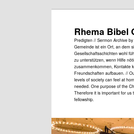
Skip
to
primary
Rhema Bibel 
content
Predigten // Sermon Archive b
Gemeinde ist ein Ort, an dem s
Gesellschaftsschichten wohl fü
zu unterstützen, wenn Hilfe nö
zusammenkommen, Kontakte kn
Freundschaften aufbauen. // Our
levels of society can feel at ho
needed. One purpose of the Chu
Therefore it is important for us
fellowship.