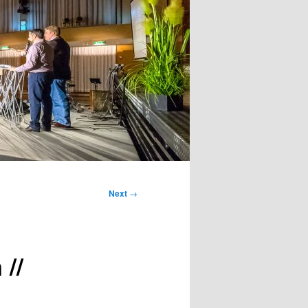
Next
→
//