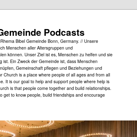
Gemeinde Podcasts
y Rhema Bibel Gemeinde Bonn, Germany. // Unsere
ich Menschen aller Altersgruppen und
hlen können. Unser Ziel ist es, Menschen zu helfen und sie
tig ist. Ein Zweck der Gemeinde ist, dass Menschen
üpfen, Gemeinschaft pflegen und Beziehungen und
 Church is a place where people of all ages and from all
me. It is our goal to help and support people where help is
rch is that people come together and build relationships.
 to get to know people, build friendships and encourage