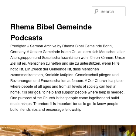
Skip
to
Sear
primary
content
Rhema Bibel Gemeinde
Podcasts
Predigten // Sermon Archive by Rhema Bibel Gemeinde Bonn,
Germany. // Unsere Gemeinde ist ein Ort, an dem sich Menschen aller
Altersgruppen und Gesellschaftsschichten wohl fühlen können. Unser
Ziel ist es, Menschen zu helfen und sie zu unterstützen, wenn Hilfe
nötig ist. Ein Zweck der Gemeinde ist, dass Menschen
zusammenkommen, Kontakte knüpfen, Gemeinschaft pflegen und
Beziehungen und Freundschaften aufbauen. // Our Church is a place
where people of all ages and from all levels of society can feel at
home. It is our goal to help and support people where help is needed.
One purpose of the Church is that people come together and build
relationships. Therefore it is important for us to get to know people,
build friendships and encourage fellowship.