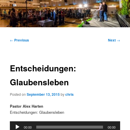
Main
menu
Post
←
Previous
Next
→
navigation
Entscheidungen:
Glaubensleben
Posted on
September 13, 2015
by
chris
Pastor Alex Harten
Entscheidungen: Glaubensleben
Audio
00:00
00:00