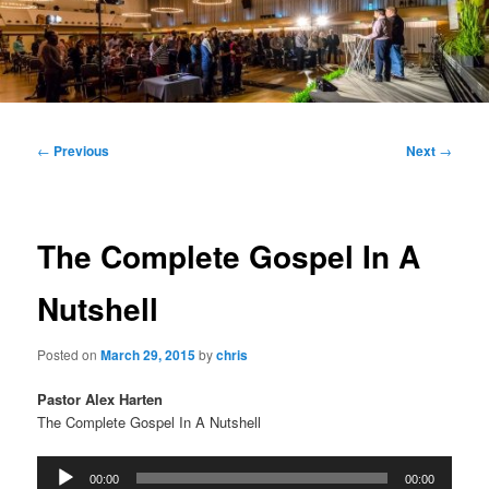
Main
menu
Post
←
Previous
Next
→
navigation
The Complete Gospel In A
Nutshell
Posted on
March 29, 2015
by
chris
Pastor Alex Harten
The Complete Gospel In A Nutshell
Audio
00:00
00:00