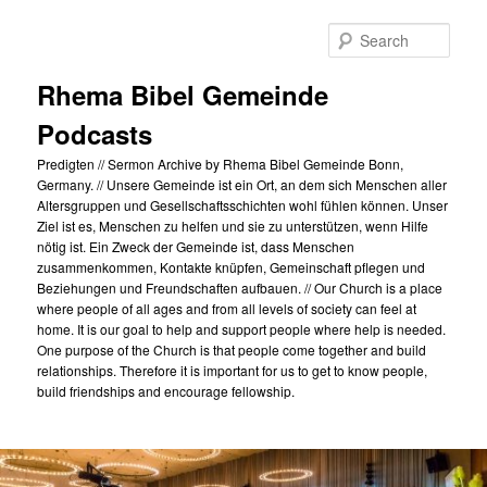
Skip
to
Sear
primary
content
Rhema Bibel Gemeinde
Podcasts
Predigten // Sermon Archive by Rhema Bibel Gemeinde Bonn,
Germany. // Unsere Gemeinde ist ein Ort, an dem sich Menschen aller
Altersgruppen und Gesellschaftsschichten wohl fühlen können. Unser
Ziel ist es, Menschen zu helfen und sie zu unterstützen, wenn Hilfe
nötig ist. Ein Zweck der Gemeinde ist, dass Menschen
zusammenkommen, Kontakte knüpfen, Gemeinschaft pflegen und
Beziehungen und Freundschaften aufbauen. // Our Church is a place
where people of all ages and from all levels of society can feel at
home. It is our goal to help and support people where help is needed.
One purpose of the Church is that people come together and build
relationships. Therefore it is important for us to get to know people,
build friendships and encourage fellowship.