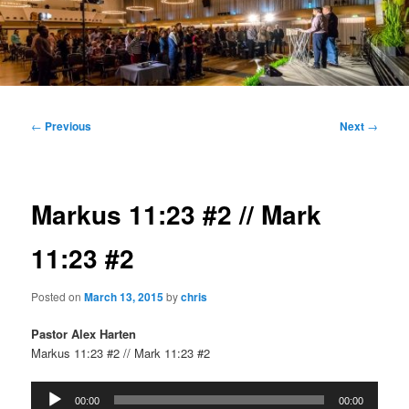
Main
menu
Post
←
Previous
Next
→
navigation
Markus 11:23 #2 // Mark
11:23 #2
Posted on
March 13, 2015
by
chris
Pastor Alex Harten
Markus 11:23 #2 // Mark 11:23 #2
Audio
00:00
00:00