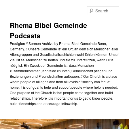
Skip
to
Sear
primary
content
Rhema Bibel Gemeinde
Podcasts
Predigten // Sermon Archive by Rhema Bibel Gemeinde Bonn,
Germany. // Unsere Gemeinde ist ein Ort, an dem sich Menschen aller
Altersgruppen und Gesellschaftsschichten wohl fühlen können. Unser
Ziel ist es, Menschen zu helfen und sie zu unterstützen, wenn Hilfe
nötig ist. Ein Zweck der Gemeinde ist, dass Menschen
zusammenkommen, Kontakte knüpfen, Gemeinschaft pflegen und
Beziehungen und Freundschaften aufbauen. // Our Church is a place
where people of all ages and from all levels of society can feel at
home. It is our goal to help and support people where help is needed.
One purpose of the Church is that people come together and build
relationships. Therefore it is important for us to get to know people,
build friendships and encourage fellowship.