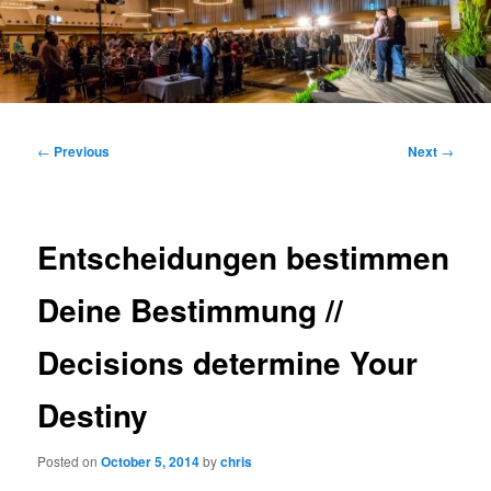
Main
menu
Post
←
Previous
Next
→
navigation
Entscheidungen bestimmen
Deine Bestimmung //
Decisions determine Your
Destiny
Posted on
October 5, 2014
by
chris