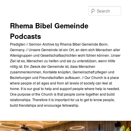
Skip
to
Sear
primary
content
Rhema Bibel Gemeinde
Podcasts
Predigten // Sermon Archive by Rhema Bibel Gemeinde Bonn,
Germany. // Unsere Gemeinde ist ein Ort, an dem sich Menschen aller
Altersgruppen und Gesellschaftsschichten wohl fühlen können. Unser
Ziel ist es, Menschen zu helfen und sie zu unterstützen, wenn Hilfe
nötig ist. Ein Zweck der Gemeinde ist, dass Menschen
zusammenkommen, Kontakte knüpfen, Gemeinschaft pflegen und
Beziehungen und Freundschaften aufbauen. // Our Church is a place
where people of all ages and from all levels of society can feel at
home. It is our goal to help and support people where help is needed.
One purpose of the Church is that people come together and build
relationships. Therefore it is important for us to get to know people,
build friendships and encourage fellowship.