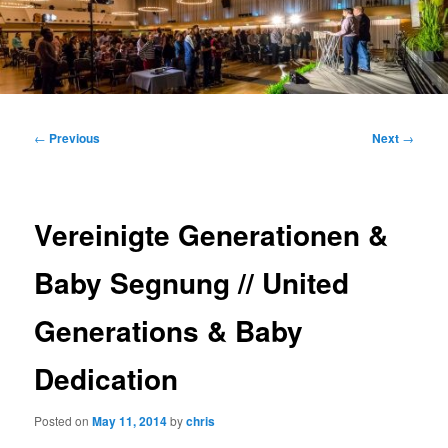
Main
menu
Post
←
Previous
Next
→
navigation
Vereinigte Generationen &
Baby Segnung // United
Generations & Baby
Dedication
Posted on
May 11, 2014
by
chris