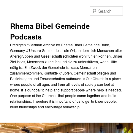
Skip
to
Sear
primary
content
Rhema Bibel Gemeinde
Podcasts
Predigten // Sermon Archive by Rhema Bibel Gemeinde Bonn,
Germany. // Unsere Gemeinde ist ein Ort, an dem sich Menschen aller
Altersgruppen und Gesellschaftsschichten wohl fühlen können. Unser
Ziel ist es, Menschen zu helfen und sie zu unterstützen, wenn Hilfe
nötig ist. Ein Zweck der Gemeinde ist, dass Menschen
zusammenkommen, Kontakte knüpfen, Gemeinschaft pflegen und
Beziehungen und Freundschaften aufbauen. // Our Church is a place
where people of all ages and from all levels of society can feel at
home. It is our goal to help and support people where help is needed.
One purpose of the Church is that people come together and build
relationships. Therefore it is important for us to get to know people,
build friendships and encourage fellowship.