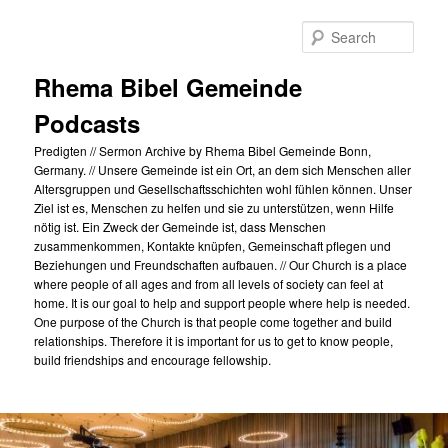
Skip
to
Sear
primary
content
Rhema Bibel Gemeinde
Podcasts
Predigten // Sermon Archive by Rhema Bibel Gemeinde Bonn,
Germany. // Unsere Gemeinde ist ein Ort, an dem sich Menschen aller
Altersgruppen und Gesellschaftsschichten wohl fühlen können. Unser
Ziel ist es, Menschen zu helfen und sie zu unterstützen, wenn Hilfe
nötig ist. Ein Zweck der Gemeinde ist, dass Menschen
zusammenkommen, Kontakte knüpfen, Gemeinschaft pflegen und
Beziehungen und Freundschaften aufbauen. // Our Church is a place
where people of all ages and from all levels of society can feel at
home. It is our goal to help and support people where help is needed.
One purpose of the Church is that people come together and build
relationships. Therefore it is important for us to get to know people,
build friendships and encourage fellowship.