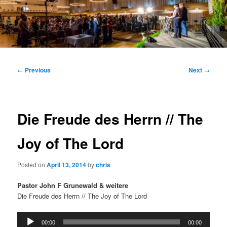
Main
menu
Post
←
Previous
Next
→
navigation
Die Freude des Herrn // The
Joy of The Lord
Posted on
April 13, 2014
by
chris
Pastor John F Grunewald & weitere
Die Freude des Herrn // The Joy of The Lord
Audio
00:00
00:00