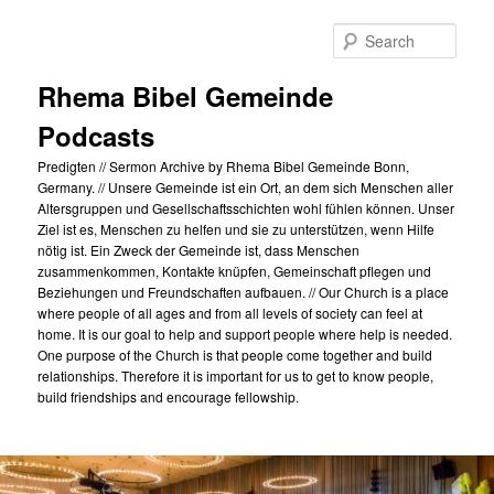
Skip
to
Sear
primary
content
Rhema Bibel Gemeinde
Podcasts
Predigten // Sermon Archive by Rhema Bibel Gemeinde Bonn,
Germany. // Unsere Gemeinde ist ein Ort, an dem sich Menschen aller
Altersgruppen und Gesellschaftsschichten wohl fühlen können. Unser
Ziel ist es, Menschen zu helfen und sie zu unterstützen, wenn Hilfe
nötig ist. Ein Zweck der Gemeinde ist, dass Menschen
zusammenkommen, Kontakte knüpfen, Gemeinschaft pflegen und
Beziehungen und Freundschaften aufbauen. // Our Church is a place
where people of all ages and from all levels of society can feel at
home. It is our goal to help and support people where help is needed.
One purpose of the Church is that people come together and build
relationships. Therefore it is important for us to get to know people,
build friendships and encourage fellowship.