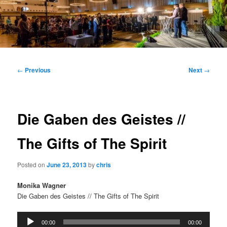
Main
menu
Post
←
Previous
Next
→
navigation
Die Gaben des Geistes //
The Gifts of The Spirit
Posted on
June 23, 2013
by
chris
Monika Wagner
Die Gaben des Geistes // The Gifts of The Spirit
Audio
00:00
00:00