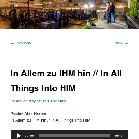
Main
menu
Post
←
Previous
Next
→
navigation
In Allem zu IHM hin // In All
Things Into HIM
Posted on
May 12, 2013
by
chris
Pastor Alex Harten
In Allem zu IHM hin // In All Things Into HIM
Audio
00:00
00:00