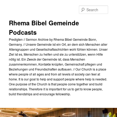
Skip
to
Sear
primary
content
Rhema Bibel Gemeinde
Podcasts
Predigten // Sermon Archive by Rhema Bibel Gemeinde Bonn,
Germany. // Unsere Gemeinde ist ein Ort, an dem sich Menschen aller
Altersgruppen und Gesellschaftsschichten wohl fühlen können. Unser
Ziel ist es, Menschen zu helfen und sie zu unterstützen, wenn Hilfe
nötig ist. Ein Zweck der Gemeinde ist, dass Menschen
zusammenkommen, Kontakte knüpfen, Gemeinschaft pflegen und
Beziehungen und Freundschaften aufbauen. // Our Church is a place
where people of all ages and from all levels of society can feel at
home. It is our goal to help and support people where help is needed.
One purpose of the Church is that people come together and build
relationships. Therefore it is important for us to get to know people,
build friendships and encourage fellowship.