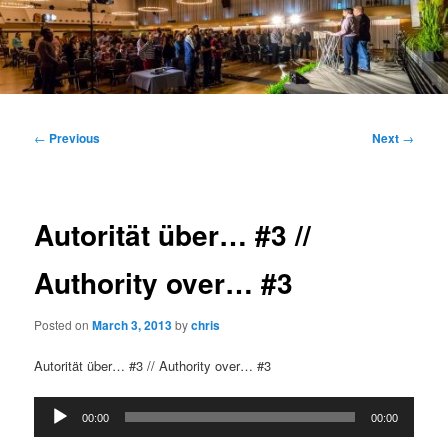
Main
menu
Post
←
Previous
Next
→
navigation
Autorität über… #3 //
Authority over… #3
Posted on
March 3, 2013
by
chris
Autorität über… #3 // Authority over… #3
Audio
00:00
00:00
Player