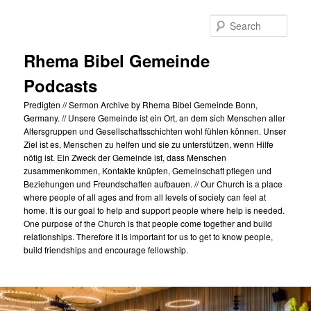
Skip
to
Sear
primary
content
Rhema Bibel Gemeinde
Podcasts
Predigten // Sermon Archive by Rhema Bibel Gemeinde Bonn,
Germany. // Unsere Gemeinde ist ein Ort, an dem sich Menschen aller
Altersgruppen und Gesellschaftsschichten wohl fühlen können. Unser
Ziel ist es, Menschen zu helfen und sie zu unterstützen, wenn Hilfe
nötig ist. Ein Zweck der Gemeinde ist, dass Menschen
zusammenkommen, Kontakte knüpfen, Gemeinschaft pflegen und
Beziehungen und Freundschaften aufbauen. // Our Church is a place
where people of all ages and from all levels of society can feel at
home. It is our goal to help and support people where help is needed.
One purpose of the Church is that people come together and build
relationships. Therefore it is important for us to get to know people,
build friendships and encourage fellowship.