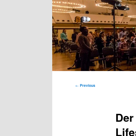
Main
menu
Post
←
Previous
navigation
Der
Life