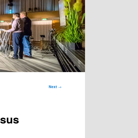
Next
→
esus