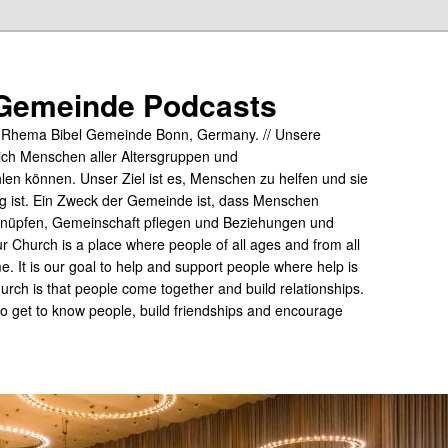
Gemeinde Podcasts
y Rhema Bibel Gemeinde Bonn, Germany. // Unsere
ich Menschen aller Altersgruppen und
hlen können. Unser Ziel ist es, Menschen zu helfen und sie
tig ist. Ein Zweck der Gemeinde ist, dass Menschen
üpfen, Gemeinschaft pflegen und Beziehungen und
 Church is a place where people of all ages and from all
me. It is our goal to help and support people where help is
rch is that people come together and build relationships.
 to get to know people, build friendships and encourage