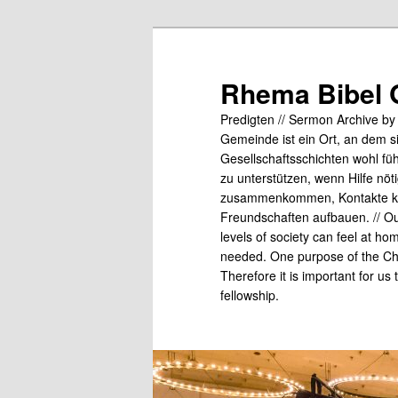
Skip
to
primary
Rhema Bibel 
content
Predigten // Sermon Archive b
Gemeinde ist ein Ort, an dem s
Gesellschaftsschichten wohl fü
zu unterstützen, wenn Hilfe nö
zusammenkommen, Kontakte kn
Freundschaften aufbauen. // Our
levels of society can feel at ho
needed. One purpose of the Chu
Therefore it is important for us
fellowship.