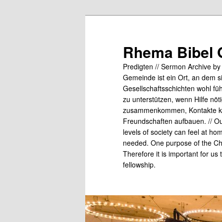
Skip
to
primary
Rhema Bibel 
content
Predigten // Sermon Archive b
Gemeinde ist ein Ort, an dem s
Gesellschaftsschichten wohl fü
zu unterstützen, wenn Hilfe nö
zusammenkommen, Kontakte kn
Freundschaften aufbauen. // Our
levels of society can feel at ho
needed. One purpose of the Chu
Therefore it is important for us
fellowship.