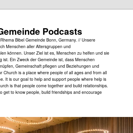
Gemeinde Podcasts
y Rhema Bibel Gemeinde Bonn, Germany. // Unsere
ich Menschen aller Altersgruppen und
hlen können. Unser Ziel ist es, Menschen zu helfen und sie
tig ist. Ein Zweck der Gemeinde ist, dass Menschen
üpfen, Gemeinschaft pflegen und Beziehungen und
 Church is a place where people of all ages and from all
me. It is our goal to help and support people where help is
rch is that people come together and build relationships.
 to get to know people, build friendships and encourage