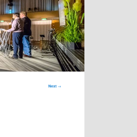
Next
→