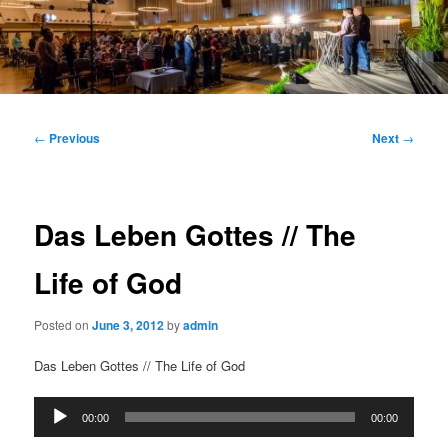
Main
menu
Post
←
Previous
Next
→
navigation
Das Leben Gottes // The
Life of God
Posted on
June 3, 2012
by
admin
Das Leben Gottes // The Life of God
Audio
00:00
00:00
Player