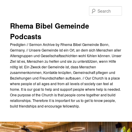
Skip
to
Sear
primary
content
Rhema Bibel Gemeinde
Podcasts
Predigten // Sermon Archive by Rhema Bibel Gemeinde Bonn,
Germany. // Unsere Gemeinde ist ein Ort, an dem sich Menschen aller
Altersgruppen und Gesellschaftsschichten wohl fühlen können. Unser
Ziel ist es, Menschen zu helfen und sie zu unterstützen, wenn Hilfe
nötig ist. Ein Zweck der Gemeinde ist, dass Menschen
zusammenkommen, Kontakte knüpfen, Gemeinschaft pflegen und
Beziehungen und Freundschaften aufbauen. // Our Church is a place
where people of all ages and from all levels of society can feel at
home. It is our goal to help and support people where help is needed.
One purpose of the Church is that people come together and build
relationships. Therefore it is important for us to get to know people,
build friendships and encourage fellowship.