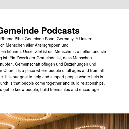
Gemeinde Podcasts
y Rhema Bibel Gemeinde Bonn, Germany. // Unsere
ich Menschen aller Altersgruppen und
hlen können. Unser Ziel ist es, Menschen zu helfen und sie
tig ist. Ein Zweck der Gemeinde ist, dass Menschen
üpfen, Gemeinschaft pflegen und Beziehungen und
 Church is a place where people of all ages and from all
me. It is our goal to help and support people where help is
rch is that people come together and build relationships.
 to get to know people, build friendships and encourage