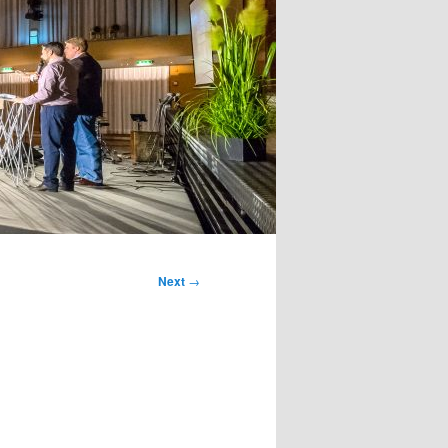
Next
→