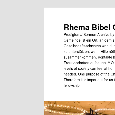
Skip
to
primary
Rhema Bibel 
content
Predigten // Sermon Archive b
Gemeinde ist ein Ort, an dem s
Gesellschaftsschichten wohl fü
zu unterstützen, wenn Hilfe nö
zusammenkommen, Kontakte kn
Freundschaften aufbauen. // Our
levels of society can feel at ho
needed. One purpose of the Chu
Therefore it is important for us
fellowship.