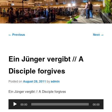
Main
menu
Post
←
Previous
Next
→
navigation
Ein Jünger vergibt // A
Disciple forgives
Posted on
August 28, 2011
by
admin
Ein Jünger vergibt // A Disciple forgives
Audio
00:00
00:00
Player