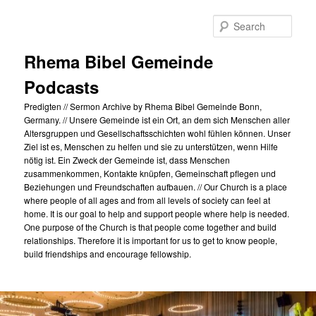
Skip
to
Sear
primary
content
Rhema Bibel Gemeinde
Podcasts
Predigten // Sermon Archive by Rhema Bibel Gemeinde Bonn,
Germany. // Unsere Gemeinde ist ein Ort, an dem sich Menschen aller
Altersgruppen und Gesellschaftsschichten wohl fühlen können. Unser
Ziel ist es, Menschen zu helfen und sie zu unterstützen, wenn Hilfe
nötig ist. Ein Zweck der Gemeinde ist, dass Menschen
zusammenkommen, Kontakte knüpfen, Gemeinschaft pflegen und
Beziehungen und Freundschaften aufbauen. // Our Church is a place
where people of all ages and from all levels of society can feel at
home. It is our goal to help and support people where help is needed.
One purpose of the Church is that people come together and build
relationships. Therefore it is important for us to get to know people,
build friendships and encourage fellowship.