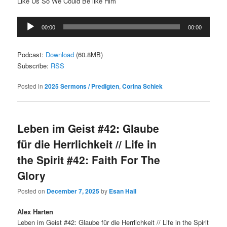
Like Us So We Could Be like Him
Audio
00:00
00:00
Player
Podcast:
Download
(60.8MB)
Subscribe:
RSS
Posted in
2025 Sermons / Predigten
,
Corina Schiek
Leben im Geist #42: Glaube
für die Herrlichkeit // Life in
the Spirit #42: Faith For The
Glory
Posted on
December 7, 2025
by
Esan Hall
Alex Harten
Leben im Geist #42: Glaube für die Herrlichkeit // Life in the Spirit