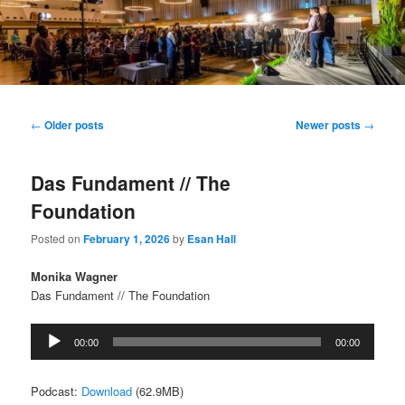
Main
menu
Post
←
Older posts
Newer posts
→
navigation
Das Fundament // The
Foundation
Posted on
February 1, 2026
by
Esan Hall
Monika Wagner
Das Fundament // The Foundation
Audio
00:00
00:00
Player
Podcast:
Download
(62.9MB)