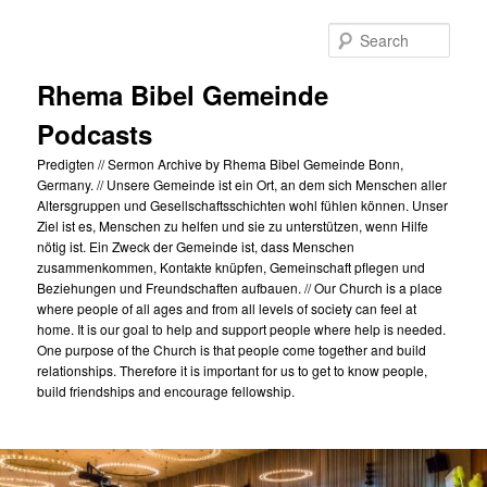
Skip
Skip
to
to
Sear
primary
secondary
content
content
Rhema Bibel Gemeinde
Podcasts
Predigten // Sermon Archive by Rhema Bibel Gemeinde Bonn,
Germany. // Unsere Gemeinde ist ein Ort, an dem sich Menschen aller
Altersgruppen und Gesellschaftsschichten wohl fühlen können. Unser
Ziel ist es, Menschen zu helfen und sie zu unterstützen, wenn Hilfe
nötig ist. Ein Zweck der Gemeinde ist, dass Menschen
zusammenkommen, Kontakte knüpfen, Gemeinschaft pflegen und
Beziehungen und Freundschaften aufbauen. // Our Church is a place
where people of all ages and from all levels of society can feel at
home. It is our goal to help and support people where help is needed.
One purpose of the Church is that people come together and build
relationships. Therefore it is important for us to get to know people,
build friendships and encourage fellowship.