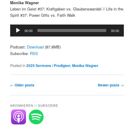
Monika Wagner
Leben im Geist #37: Kraftgaben vs. Glaubenswandel // Life in the
Spirit #37: Power Gifts vs. Faith Walk
Audio
00:00
00:00
Player
Podcast:
Download
(87.8MB)
Subscribe:
RSS
Posted in
2025 Sermons / Predigten
,
Monika Wagner
Post
←
Older posts
Newer posts
→
navigation
ABONNIEREN // SUBSCRIBE