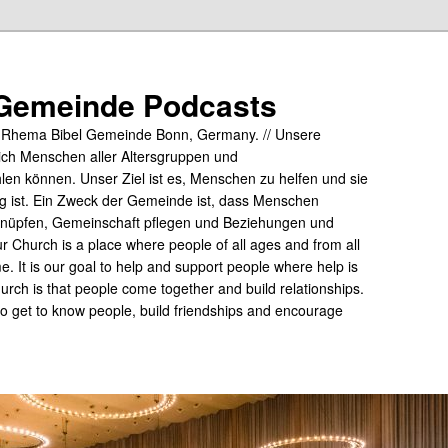
Gemeinde Podcasts
y Rhema Bibel Gemeinde Bonn, Germany. // Unsere
ich Menschen aller Altersgruppen und
hlen können. Unser Ziel ist es, Menschen zu helfen und sie
tig ist. Ein Zweck der Gemeinde ist, dass Menschen
üpfen, Gemeinschaft pflegen und Beziehungen und
 Church is a place where people of all ages and from all
me. It is our goal to help and support people where help is
rch is that people come together and build relationships.
 to get to know people, build friendships and encourage