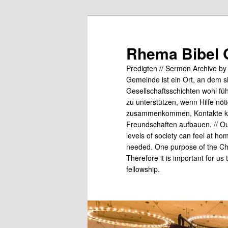
Skip
Skip
to
to
primary
secondary
Rhema Bibel 
content
content
Predigten // Sermon Archive b
Gemeinde ist ein Ort, an dem s
Gesellschaftsschichten wohl fü
zu unterstützen, wenn Hilfe nö
zusammenkommen, Kontakte kn
Freundschaften aufbauen. // Our
levels of society can feel at ho
needed. One purpose of the Chu
Therefore it is important for us
fellowship.