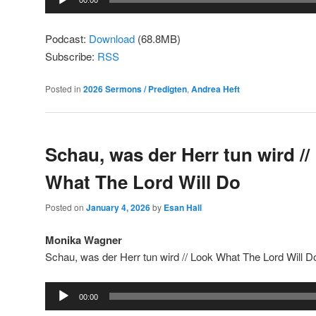
00:00
Player
Podcast:
Download
(68.8MB)
Subscribe:
RSS
Posted in
2026 Sermons / Predigten
,
Andrea Heft
Schau, was der Herr tun wird //
What The Lord Will Do
Posted on
January 4, 2026
by
Esan Hall
Monika Wagner
Schau, was der Herr tun wird // Look What The Lord Will D
Audio
00:00
Player