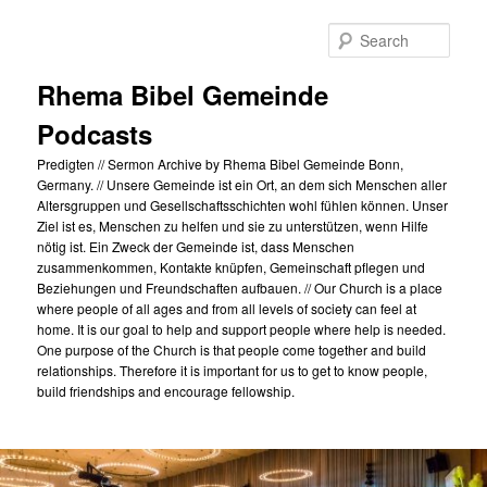
Skip
to
Sear
primary
content
Rhema Bibel Gemeinde
Podcasts
Predigten // Sermon Archive by Rhema Bibel Gemeinde Bonn,
Germany. // Unsere Gemeinde ist ein Ort, an dem sich Menschen aller
Altersgruppen und Gesellschaftsschichten wohl fühlen können. Unser
Ziel ist es, Menschen zu helfen und sie zu unterstützen, wenn Hilfe
nötig ist. Ein Zweck der Gemeinde ist, dass Menschen
zusammenkommen, Kontakte knüpfen, Gemeinschaft pflegen und
Beziehungen und Freundschaften aufbauen. // Our Church is a place
where people of all ages and from all levels of society can feel at
home. It is our goal to help and support people where help is needed.
One purpose of the Church is that people come together and build
relationships. Therefore it is important for us to get to know people,
build friendships and encourage fellowship.