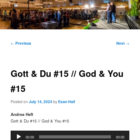
Main
menu
Post
←
Previous
Next
→
navigation
Gott & Du #15 // God & You
#15
Posted on
July 14, 2024
by
Esan Hall
Andrea Heft
Gott & Du #15 // God & You #15
Audio
00:00
00:00