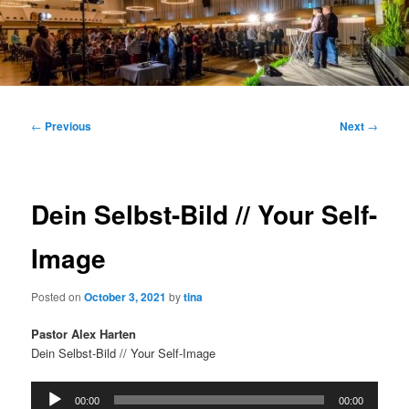
Main
menu
Post
←
Previous
Next
→
navigation
Dein Selbst-Bild // Your Self-
Image
Posted on
October 3, 2021
by
tina
Pastor Alex Harten
Dein Selbst-Bild // Your Self-Image
Audio
00:00
00:00