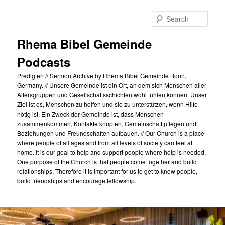
Skip
to
Sear
primary
content
Rhema Bibel Gemeinde
Podcasts
Predigten // Sermon Archive by Rhema Bibel Gemeinde Bonn,
Germany. // Unsere Gemeinde ist ein Ort, an dem sich Menschen aller
Altersgruppen und Gesellschaftsschichten wohl fühlen können. Unser
Ziel ist es, Menschen zu helfen und sie zu unterstützen, wenn Hilfe
nötig ist. Ein Zweck der Gemeinde ist, dass Menschen
zusammenkommen, Kontakte knüpfen, Gemeinschaft pflegen und
Beziehungen und Freundschaften aufbauen. // Our Church is a place
where people of all ages and from all levels of society can feel at
home. It is our goal to help and support people where help is needed.
One purpose of the Church is that people come together and build
relationships. Therefore it is important for us to get to know people,
build friendships and encourage fellowship.