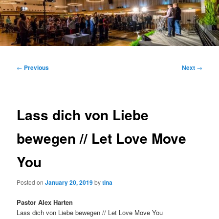
Main
menu
Post
←
Previous
Next
→
navigation
Lass dich von Liebe
bewegen // Let Love Move
You
Posted on
January 20, 2019
by
tina
Pastor Alex Harten
Lass dich von Liebe bewegen // Let Love Move You