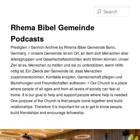
Skip
to
Sear
primary
content
Rhema Bibel Gemeinde
Podcasts
Predigten // Sermon Archive by Rhema Bibel Gemeinde Bonn,
Germany. // Unsere Gemeinde ist ein Ort, an dem sich Menschen aller
Altersgruppen und Gesellschaftsschichten wohl fühlen können. Unser
Ziel ist es, Menschen zu helfen und sie zu unterstützen, wenn Hilfe
nötig ist. Ein Zweck der Gemeinde ist, dass Menschen
zusammenkommen, Kontakte knüpfen, Gemeinschaft pflegen und
Beziehungen und Freundschaften aufbauen. // Our Church is a place
where people of all ages and from all levels of society can feel at
home. It is our goal to help and support people where help is needed.
One purpose of the Church is that people come together and build
relationships. Therefore it is important for us to get to know people,
build friendships and encourage fellowship.