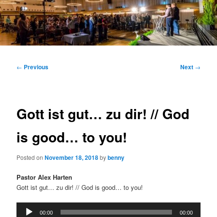
Main
menu
Post
←
Previous
Next
→
navigation
Gott ist gut… zu dir! // God
is good… to you!
Posted on
November 18, 2018
by
benny
Pastor Alex Harten
Gott ist gut… zu dir! // God is good… to you!
Audio
00:00
00:00