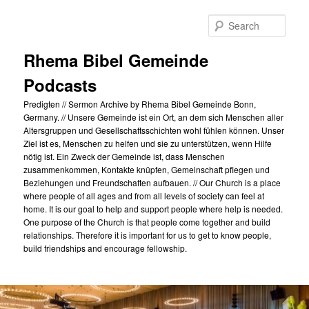
Skip
to
Sear
primary
content
Rhema Bibel Gemeinde
Podcasts
Predigten // Sermon Archive by Rhema Bibel Gemeinde Bonn,
Germany. // Unsere Gemeinde ist ein Ort, an dem sich Menschen aller
Altersgruppen und Gesellschaftsschichten wohl fühlen können. Unser
Ziel ist es, Menschen zu helfen und sie zu unterstützen, wenn Hilfe
nötig ist. Ein Zweck der Gemeinde ist, dass Menschen
zusammenkommen, Kontakte knüpfen, Gemeinschaft pflegen und
Beziehungen und Freundschaften aufbauen. // Our Church is a place
where people of all ages and from all levels of society can feel at
home. It is our goal to help and support people where help is needed.
One purpose of the Church is that people come together and build
relationships. Therefore it is important for us to get to know people,
build friendships and encourage fellowship.