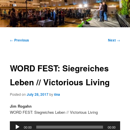
Main
menu
Post
←
Previous
Next
→
navigation
WORD FEST: Siegreiches
Leben // Victorious Living
Posted on
July 28, 2017
by
tina
Jim Rogahn
WORD FEST: Siegreiches Leben // Victorious Living
Audio
00:00
00:00