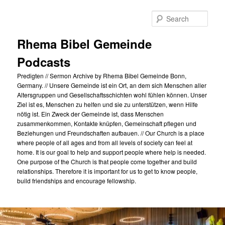
Skip
to
Sear
primary
content
Rhema Bibel Gemeinde
Podcasts
Predigten // Sermon Archive by Rhema Bibel Gemeinde Bonn,
Germany. // Unsere Gemeinde ist ein Ort, an dem sich Menschen aller
Altersgruppen und Gesellschaftsschichten wohl fühlen können. Unser
Ziel ist es, Menschen zu helfen und sie zu unterstützen, wenn Hilfe
nötig ist. Ein Zweck der Gemeinde ist, dass Menschen
zusammenkommen, Kontakte knüpfen, Gemeinschaft pflegen und
Beziehungen und Freundschaften aufbauen. // Our Church is a place
where people of all ages and from all levels of society can feel at
home. It is our goal to help and support people where help is needed.
One purpose of the Church is that people come together and build
relationships. Therefore it is important for us to get to know people,
build friendships and encourage fellowship.