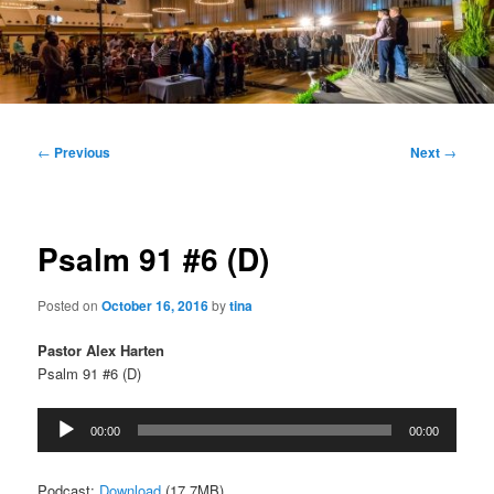
Main
menu
Post
←
Previous
Next
→
navigation
Psalm 91 #6 (D)
Posted on
October 16, 2016
by
tina
Pastor Alex Harten
Psalm 91 #6 (D)
Audio
00:00
00:00
Player
Podcast:
Download
(17.7MB)