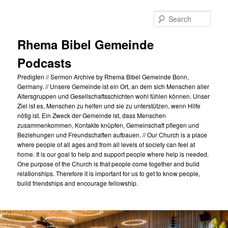
Skip
to
Sear
primary
content
Rhema Bibel Gemeinde
Podcasts
Predigten // Sermon Archive by Rhema Bibel Gemeinde Bonn,
Germany. // Unsere Gemeinde ist ein Ort, an dem sich Menschen aller
Altersgruppen und Gesellschaftsschichten wohl fühlen können. Unser
Ziel ist es, Menschen zu helfen und sie zu unterstützen, wenn Hilfe
nötig ist. Ein Zweck der Gemeinde ist, dass Menschen
zusammenkommen, Kontakte knüpfen, Gemeinschaft pflegen und
Beziehungen und Freundschaften aufbauen. // Our Church is a place
where people of all ages and from all levels of society can feel at
home. It is our goal to help and support people where help is needed.
One purpose of the Church is that people come together and build
relationships. Therefore it is important for us to get to know people,
build friendships and encourage fellowship.