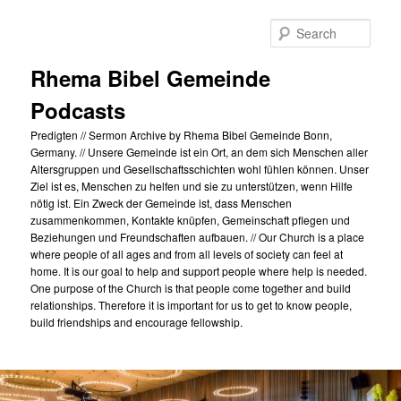
Skip
to
Sear
primary
content
Rhema Bibel Gemeinde
Podcasts
Predigten // Sermon Archive by Rhema Bibel Gemeinde Bonn,
Germany. // Unsere Gemeinde ist ein Ort, an dem sich Menschen aller
Altersgruppen und Gesellschaftsschichten wohl fühlen können. Unser
Ziel ist es, Menschen zu helfen und sie zu unterstützen, wenn Hilfe
nötig ist. Ein Zweck der Gemeinde ist, dass Menschen
zusammenkommen, Kontakte knüpfen, Gemeinschaft pflegen und
Beziehungen und Freundschaften aufbauen. // Our Church is a place
where people of all ages and from all levels of society can feel at
home. It is our goal to help and support people where help is needed.
One purpose of the Church is that people come together and build
relationships. Therefore it is important for us to get to know people,
build friendships and encourage fellowship.