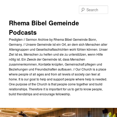
Skip
to
Sear
primary
content
Rhema Bibel Gemeinde
Podcasts
Predigten // Sermon Archive by Rhema Bibel Gemeinde Bonn,
Germany. // Unsere Gemeinde ist ein Ort, an dem sich Menschen aller
Altersgruppen und Gesellschaftsschichten wohl fühlen können. Unser
Ziel ist es, Menschen zu helfen und sie zu unterstützen, wenn Hilfe
nötig ist. Ein Zweck der Gemeinde ist, dass Menschen
zusammenkommen, Kontakte knüpfen, Gemeinschaft pflegen und
Beziehungen und Freundschaften aufbauen. // Our Church is a place
where people of all ages and from all levels of society can feel at
home. It is our goal to help and support people where help is needed.
One purpose of the Church is that people come together and build
relationships. Therefore it is important for us to get to know people,
build friendships and encourage fellowship.