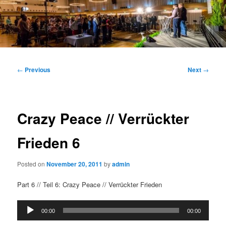
Main
menu
Post
←
Previous
Next
→
navigation
Crazy Peace // Verrückter
Frieden 6
Posted on
November 20, 2011
by
admin
Part 6 // Teil 6: Crazy Peace // Verrückter Frieden
Audio
00:00
00:00
Player