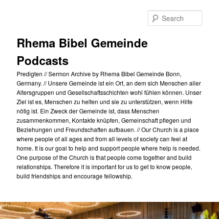
Skip
to
Sear
primary
content
Rhema Bibel Gemeinde
Podcasts
Predigten // Sermon Archive by Rhema Bibel Gemeinde Bonn,
Germany. // Unsere Gemeinde ist ein Ort, an dem sich Menschen aller
Altersgruppen und Gesellschaftsschichten wohl fühlen können. Unser
Ziel ist es, Menschen zu helfen und sie zu unterstützen, wenn Hilfe
nötig ist. Ein Zweck der Gemeinde ist, dass Menschen
zusammenkommen, Kontakte knüpfen, Gemeinschaft pflegen und
Beziehungen und Freundschaften aufbauen. // Our Church is a place
where people of all ages and from all levels of society can feel at
home. It is our goal to help and support people where help is needed.
One purpose of the Church is that people come together and build
relationships. Therefore it is important for us to get to know people,
build friendships and encourage fellowship.