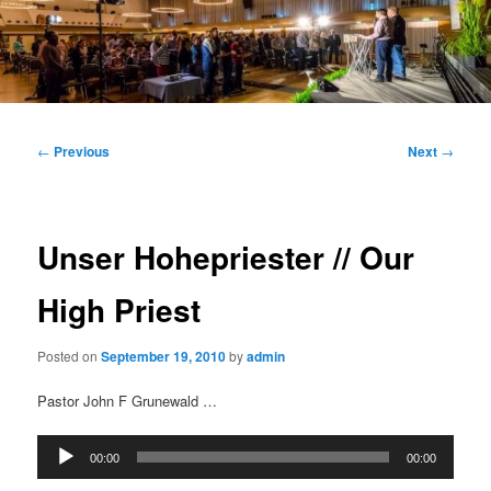
Main
menu
Post
←
Previous
Next
→
navigation
Unser Hohepriester // Our
High Priest
Posted on
September 19, 2010
by
admin
Pastor John F Grunewald …
Audio
00:00
00:00
Player